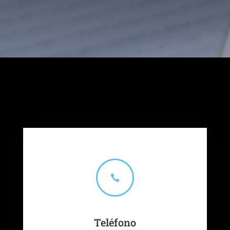

Teléfono