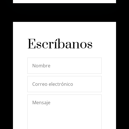
Escríbanos